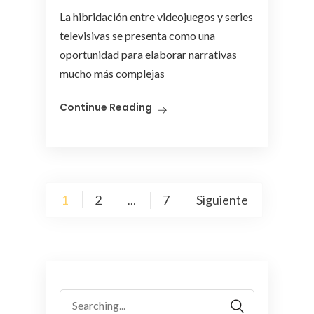
La hibridación entre videojuegos y series
televisivas se presenta como una
oportunidad para elaborar narrativas
mucho más complejas
Continue Reading
Paginación
1
2
7
Siguiente
…
de
entradas
Search