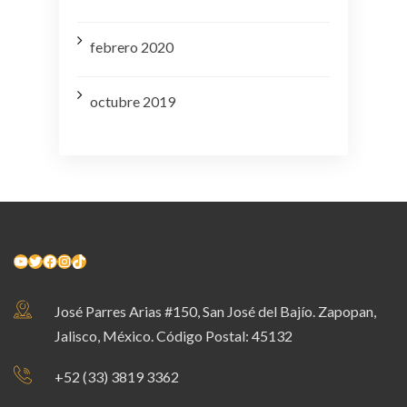
febrero 2020
octubre 2019
YouTube
Twitter
Facebook
Instagram
TikTok
José Parres Arias #150, San José del Bajío. Zapopan,
Jalisco, México. Código Postal: 45132
+52 (33) 3819 3362