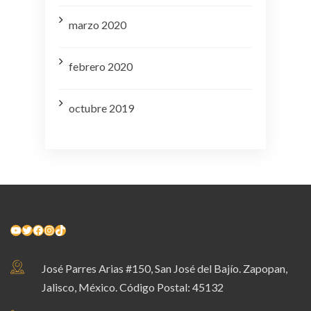
marzo 2020
febrero 2020
octubre 2019
YouTube
Twitter
Facebook
Instagram
TikTok
José Parres Arias #150, San José del Bajío. Zapopan,
Jalisco, México. Código Postal: 45132