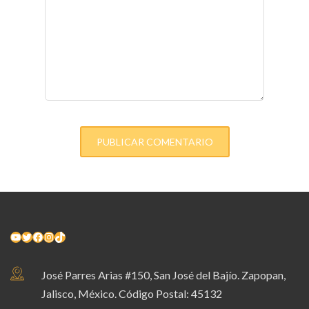
YouTube
Twitter
Facebook
Instagram
TikTok
José Parres Arias #150, San José del Bajío. Zapopan,
Jalisco, México. Código Postal: 45132