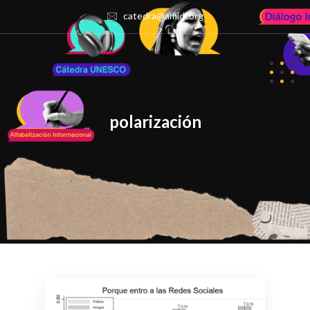
catedra@amidi.org
polarización