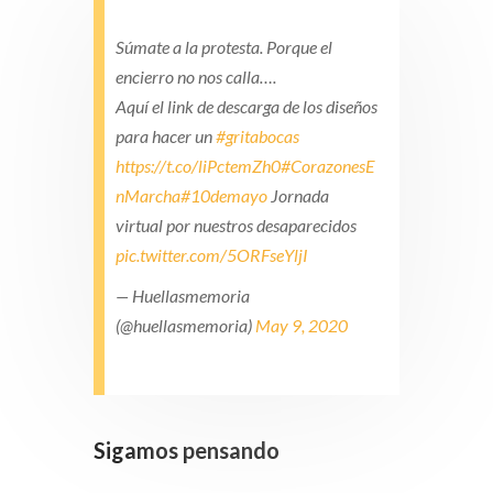
Súmate a la protesta. Porque el
encierro no nos calla….
Aquí el link de descarga de los diseños
para hacer un
#gritabocas
https://t.co/liPctemZh0
#CorazonesE
nMarcha
#10demayo
Jornada
virtual por nuestros desaparecidos
pic.twitter.com/5ORFseYljI
— Huellasmemoria
(@huellasmemoria)
May 9, 2020
Sigamos pensando