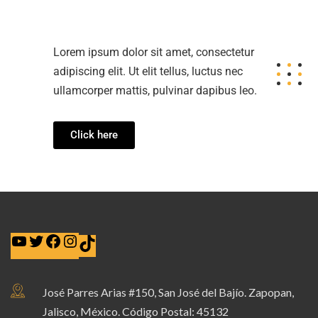
catedra@amidi.org
Lorem ipsum dolor sit amet, consectetur
adipiscing elit. Ut elit tellus, luctus nec
ullamcorper mattis, pulvinar dapibus leo.
Click here
José Parres Arias #150, San José del Bajío. Zapopan,
Jalisco, México. Código Postal: 45132