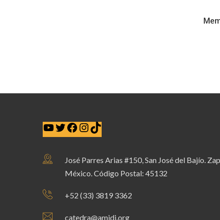
Mem
José Parres Arias #150, San José del Bajío. Zap
México. Código Postal: 45132
+52 (33) 3819 3362
catedra@amidi.org